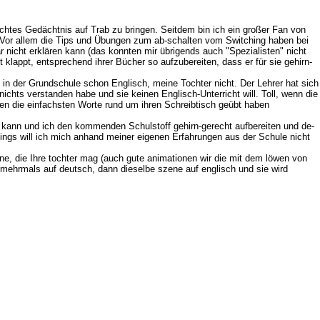
lechtes Gedächtnis auf Trab zu bringen. Seitdem bin ich ein großer Fan von
n. Vor allem die Tips und Übungen zum ab-schalten vom Switching haben bei
ar nicht erklären kann (das konnten mir übrigends auch "Spezialisten" nicht
 klappt, entsprechend ihrer Bücher so aufzubereiten, dass er für sie gehirn-
l in der Grundschule schon Englisch, meine Tochter nicht. Der Lehrer hat sich
chts verstanden habe und sie keinen Englisch-Unterricht will. Toll, wenn die
chen die einfachsten Worte rund um ihren Schreibtisch geübt haben
n kann und ich den kommenden Schulstoff gehirn-gerecht aufbereiten und de-
rdings will ich mich anhand meiner eigenen Erfahrungen aus der Schule nicht
e, die Ihre tochter mag (auch gute animationen wir die mit dem löwen von
r mehrmals auf deutsch, dann dieselbe szene auf englisch und sie wird