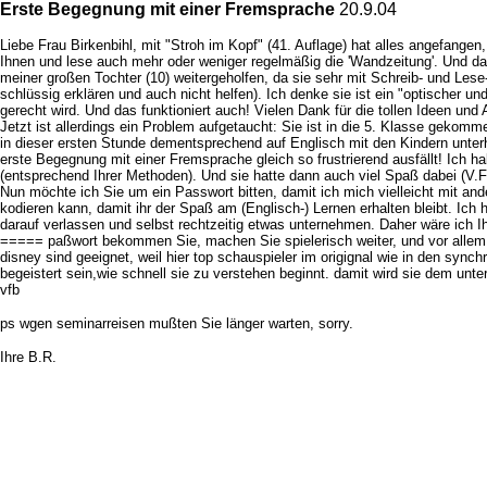
Erste Begegnung mit einer Fremsprache
20.9.04
Liebe Frau Birkenbihl, mit "Stroh im Kopf" (41. Auflage) hat alles angefangen
Ihnen und lese auch mehr oder weniger regelmäßig die 'Wandzeitung'. Und da
meiner großen Tochter (10) weitergeholfen, da sie sehr mit Schreib- und Lese-
schlüssig erklären und auch nicht helfen). Ich denke sie ist ein "optischer u
gerecht wird. Und das funktioniert auch! Vielen Dank für die tollen Ideen und
Jetzt ist allerdings ein Problem aufgetaucht: Sie ist in die 5. Klasse gekom
in dieser ersten Stunde dementsprechend auf Englisch mit den Kindern unterha
erste Begegnung mit einer Fremsprache gleich so frustrierend ausfällt! Ich h
(entsprechend Ihrer Methoden). Und sie hatte dann auch viel Spaß dabei (V.F
Nun möchte ich Sie um ein Passwort bitten, damit ich mich vielleicht mit a
kodieren kann, damit ihr der Spaß am (Englisch-) Lernen erhalten bleibt. Ich 
darauf verlassen und selbst rechtzeitig etwas unternehmen. Daher wäre ich 
===== paßwort bekommen Sie, machen Sie spielerisch weiter, und vor allem,
disney sind geeignet, weil hier top schauspieler im origignal wie in den syn
begeistert sein,wie schnell sie zu verstehen beginnt. damit wird sie dem unte
vfb
ps wgen seminarreisen mußten Sie länger warten, sorry.
Ihre B.R.