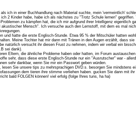
, als ich in einer Buchhandlung nach Material suchte, mein 'vermeintlich' sch
 ich 2 Kinder habe, habe ich als nächstes zu "Trotz Schule lernen" gegriffe
Problemen zu kämpfen hat, die ich mir aufgrund ihrer Intelligenz eigentlich g
nd akustischer Mensch". Ich versuche auch den Lernstoff, mit dem es mal nicht
 Anregungen.
men und hatte die erste Englisch-Stunde. Etwa 95 % der Mitschüler hatten woh
lten. Meine Tochter hat mir dann mit Tränen in den Augen erzählt, dass sie ni
abe natürlich versucht ihr diesen Frust zu nehmen, indem wir verbal ein biss
.B sei dank).
nderen Eltern, die ähnliche Probleme haben oder hatten, im Forum austausche
hoffe sehr, dass diese erste Englisch-Stunde nur ein "Ausrutscher" war - alle
Ihnen sehr dankbar, wenn Sie mir ein Passwort geben würden.
 lesen Sie unsere tips zu mehrsprachigen DVD.s. besorgen Sie mindstens ein
chrofassungen dem tieren ihre stimme verliehen haben. gucken Sie dann mit ih
rricht bald FOLGEN können! viel erfolg (folge Ihres tuns, ha ha)