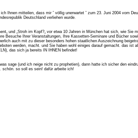
te ich Ihnen mitteilen, dass mir ˆ völlig unerwartet ˆ zum 23. Juni 2004 vo
ndesrepublik Deutschland verliehen wurde.
nt„ und „Stroh im Kopf?„ vor etwa 10 Jahren in München hat sich, wie Sie mi
ere Besuche Ihrer Veranstaltungen, Ihre Kassetten-Seminare und Bücher sowie
erlich auch mit zu dieser besonders hohen staatlichen Auszeichnung beigetr
oten werden, macht. und Sie haben wohl einiges darauf gemacht. das ist allei
), das sich ja bereits IN IHNEN befindet!
 sage (und ich neige nicht zu prophetien), dann hatte ich sicher den eindruck
schön. so soll es sein! dafür arbeite ich!