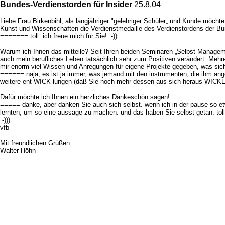
Bundes-Verdienstorden für Insider
25.8.04
Liebe Frau Birkenbihl, als langjähriger "gelehriger Schüler„ und Kunde möch
Kunst und Wissenschaften die Verdienstmedaille des Verdienstordens der Bu
======= toll. ich freue mich für Sie! :-))
Warum ich Ihnen das mitteile? Seit Ihren beiden Seminaren „Selbst-Manageme
auch mein berufliches Leben tatsächlich sehr zum Positiven verändert. Mehr
mir enorm viel Wissen und Anregungen für eigene Projekte gegeben, was sich
====== naja, es ist ja immer, was jemand mit den instrumenten, die ihm angeb
weitere ent-WICK-lungen (daß Sie noch mehr dessen aus sich heraus-WICKELN
Dafür möchte ich Ihnen ein herzliches Dankeschön sagen!
===== danke, aber danken Sie auch sich selbst. wenn ich in der pause so etwas
lernten, um so eine aussage zu machen. und das haben Sie selbst getan. toll. 
:-)))
vfb
Mit freundlichen Grüßen
Walter Höhn