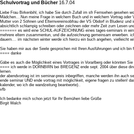
Schulvortrag und Bücher
16.7.04
Liebe Frau Birkenbihl, ich habe Sie durch Zufall im sfr Fernsehen gesehen 
Mädchen....Nun meine Frage in welchem Buch und in welchem Vortrag oder Vide
Mutter von 2 Söhnen und Elternvereinsobfrau der VS Obdorf in Bludenz und i
absichtlich schlampig schreiben oder zeichnen oder mehr Zeit zum Lesen un
======= es wird eine SCHUL-AUFZEICHNUNG eines tages-seminars in winterthu
mehrere eltern zusammentun, und die aufzeichnung gemeinsam erwerben. ich bi
dauern.... im nächsten winter werde ich hierzu ein buch angehen, vielleicht wi
Sie haben mir aus der Seele gesprochen mit Ihren Ausführungen und ich bin 
==== danke
Gäbe es auch die Möglichkeit eines Vortrages in Vorarlberg oder könnten Sie
==== ich werde in DORNBIRN bei BREGENZ ende sept. 2004 über diese dinge 
lernen.
der abendvortrag ist im seminar-preis inbegriffen, manche werden ihn auch s
ende seminar UND ende vortrag mit möglichkeit, eigene fragen zu stellen! das 
kalender, wo ich die wandzeitung beantworte)..
vfb
Ich bedanke mich schon jetzt für Ihr Bemühen liebe Grüße
Birgit Walch