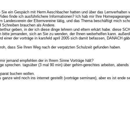
wo Sie ein Gespäch mit Herrn Aeschbacher hatten und über das Lernverhalten 
o finde ich ausführlichere Informationen? Ich hab mir Ihre Homepageangesehe
m Landesverein der Elternvereine tätig, und das Thema beschäftigt mich sch
d Schreiben brauchen als Andere.
r geben, in der ich diese dinge lehrern und eltern erkärt habe. diese SCH
tte jemanden, sich an Sie zu wenden, der Ihnen weiterhelfen kann. außerdem a
rd einer der vorträge in karsfeld april 2005 sich damit befassen, DANACH gäbe e
froh, dass Sie Ihren Weg nach der verpatzten Schulzeit gefunden haben.
 mir jemand empfehlen der in Ihrem Sinne Vorträge hält?
sprechen. tagsüber (3 mal 90 min) über gehirn-gerechtes arbeiten, abends
eparat buchen wollen.
ganze wird noch ins internet gestellt (vorträge seminare), aber es ist ende s