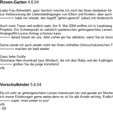
Rosen-Garten
4.6.04
Liebe Frau Birkenbihl, ganz herzlich möchte ich mich bei Ihnen bedanken für
zur Verbesserung der Lebensbedingungen von Eltern und Kindern, aber auch d
======= habe mir erlaubt, den begriff "gehirn-gerecht" (oben) mit bindestrich
Auch mein Traum wid endlich wahr: Am 9. Mai 2004 eröffne ich in Landsberg
Projekte. Ein Schwerpunkt ist natürlich spielerisches gehirngerechtes Lern
Analograffiti-Lizenz-Antrag schicken kann.
===== darauf freuen wir uns. bitte vorher per fax abklären, wann Sie es lossc
Gerne würde ich auch wieder mehr bei Ihnen mithelfen (Versuchskaninchen,Tra
======= machen wir bald wieder...
Ganz liebe Grüße
Shoshana Hein-Axenkopf (aus Windach, die mit dem Baby und der 6-jährigen
====== grüßen Sie die junge künstlerin!
vfb
Vorschulkinder
5.6.04
Da ich sehr an gehirngerechtem Lernen interessiert bin und gerade ein Montess
ich meine Erfahrungen gerne weiter,denn es ist für alle Kinder wichtig: Endlic
===== super. more power to you!
vfb
:-))))