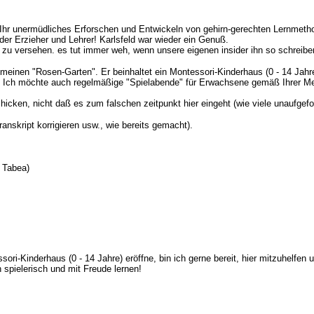
 Ihr unermüdliches Erforschen und Entwickeln von gehirn-gerechten Lernmethod
er Erzieher und Lehrer! Karlsfeld war wieder ein Genuß.
 zu versehen. es tut immer weh, wenn unsere eigenen insider ihn so schreiben w
 meinen "Rosen-Garten". Er beinhaltet ein Montessori-Kinderhaus (0 - 14 Ja
en. Ich möchte auch regelmäßige "Spielabende" für Erwachsene gemäß Ihrer M
hicken, nicht daß es zum falschen zeitpunkt hier eingeht (wie viele unaufgefo
nskript korrigieren usw., wie bereits gemacht).
 Tabea)
ori-Kinderhaus (0 - 14 Jahre) eröffne, bin ich gerne bereit, hier mitzuhelfen 
h spielerisch und mit Freude lernen!