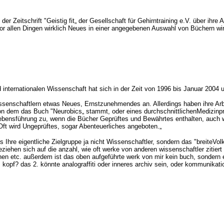
 der Zeitschrift "Geistig fit„ der Gesellschaft für Gehirntraining e.V. über ihr
vor allen Dingen wirklich Neues in einer angegebenen Auswahl von Büchern wir
und internationalen Wissenschaft hat sich in der Zeit von 1996 bis Januar 2004 
senschaftlern etwas Neues, Ernstzunehmendes an. Allerdings haben ihre Arbei
on dem das Buch "Neurobics„ stammt, oder eines durchschnittlichenMedizinp
r Lebensführung zu, wenn die Bücher Geprüftes und Bewährtes enthalten, auch w
 Oft wird Ungeprüftes, sogar Abenteuerliches angeboten.„
hre eigentliche Zielgruppe ja nicht Wissenschaftler, sondern das "breiteVolk„
iehen sich auf die anzahl, wie oft werke von anderen wissenschaftler zitiert 
nen etc. außerdem ist das oben aufgeführte werk von mir kein buch, sondern ei
kopf? das 2. könnte analograffiti oder inneres archiv sein, oder kommunikations