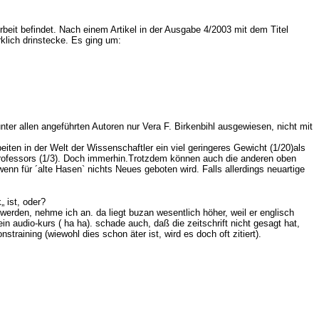
e Arbeit befindet. Nach einem Artikel in der Ausgabe 4/2003 mit dem Titel
klich drinstecke. Es ging um:
unter allen angeführten Autoren nur Vera F. Birkenbihl ausgewiesen, nicht mit
ten in der Welt der Wissenschaftler ein viel geringeres Gewicht (1/20)als
rofessors (1/3). Doch immerhin.Trotzdem können auch die anderen oben
enn für ´alte Hasen` nichts Neues geboten wird. Falls allerdings neuartige
 ist, oder?
werden, nehme ich an. da liegt buzan wesentlich höher, weil er englisch
n audio-kurs ( ha ha). schade auch, daß die zeitschrift nicht gesagt hat,
training (wiewohl dies schon äter ist, wird es doch oft zitiert).