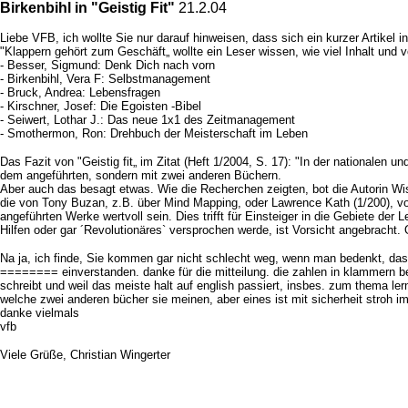
Birkenbihl in "Geistig Fit"
21.2.04
Liebe VFB, ich wollte Sie nur darauf hinweisen, dass sich ein kurzer Artikel in
"Klappern gehört zum Geschäft„ wollte ein Leser wissen, wie viel Inhalt und 
- Besser, Sigmund: Denk Dich nach vorn
- Birkenbihl, Vera F: Selbstmanagement
- Bruck, Andrea: Lebensfragen
- Kirschner, Josef: Die Egoisten -Bibel
- Seiwert, Lothar J.: Das neue 1x1 des Zeitmanagement
- Smothermon, Ron: Drehbuch der Meisterschaft im Leben
Das Fazit von "Geistig fit„ im Zitat (Heft 1/2004, S. 17): "In der nationalen 
dem angeführten, sondern mit zwei anderen Büchern.
Aber auch das besagt etwas. Wie die Recherchen zeigten, bot die Autorin Wis
die von Tony Buzan, z.B. über Mind Mapping, oder Lawrence Kath (1/200), v
angeführten Werke wertvoll sein. Dies trifft für Einsteiger in die Gebiete de
Hilfen oder gar ´Revolutionäres` versprochen werde, ist Vorsicht angebracht.
Na ja, ich finde, Sie kommen gar nicht schlecht weg, wenn man bedenkt, dass I
======== einverstanden. danke für die mitteilung. die zahlen in klammern bez
schreibt und weil das meiste halt auf english passiert, insbes. zum thema ler
welche zwei anderen bücher sie meinen, aber eines ist mit sicherheit stroh im 
danke vielmals
vfb
Viele Grüße, Christian Wingerter